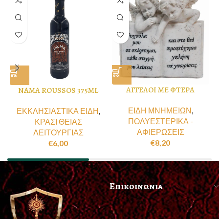
ΑΓΓΕΛΟΙ ΜΕ ΦΤΕΡΑ
NAMA ROUSSOS 375ML
ΕΙΔΗ ΜΝΗΜΕΙΩΝ
,
ΕΚΚΛΗΣΙΑΣΤΙΚΑ ΕΙΔΗ
,
ΠΟΛΥΕΣΤΕΡΙΚΑ -
ΚΡΑΣΙ ΘΕΙΑΣ
ΑΦΙΕΡΩΣΕΙΣ
ΛΕΙΤΟΥΡΓΙΑΣ
€
8,20
€
6,00
Επικοινωνια