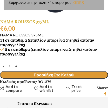
Συμφωνώ με την πολιτική απορρήτου:
GDPR
NAMA ROUSSOS 375ML
€
6,00
NAMA ROUSSOS 375ML
11 σε απόθεμα (επιπλέον μπορεί να ζητηθεί κατόπιν
παραγγελίας)
5 σε απόθεμα (επιπλέον μπορεί να ζητηθεί κατόπιν
παραγγελίας)
Προσθήκη Στο Καλάθι
Κωδικός προϊόντος:
RO-375
Add to
Add to
Track
Share:
compare
wishlist
price
Γρηγορη Παραδοση