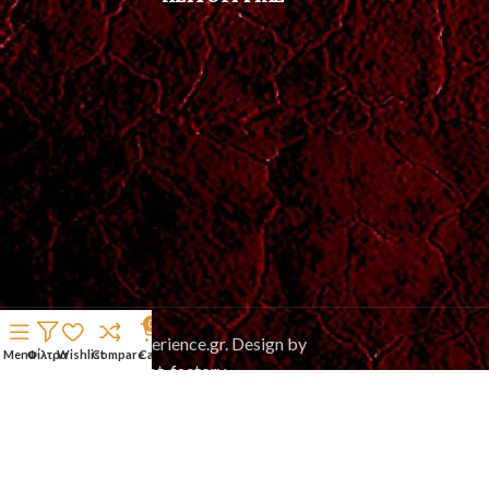
0
2025 © meteoraexperience.gr. Design by
Menu
Φίλτρα
Wishlist
Compare
Cart
Support_web_n_shoot_factory
Χρησιμοποιούμε cookies για να βελτιώσουμε την