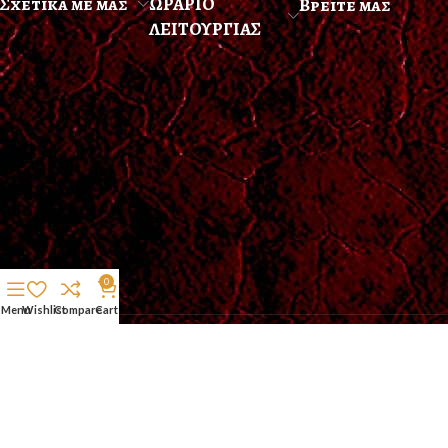
Σχετικα με μας
ΩΡΑΡΙΟ
Βρειτε μας
ΛΕΙΤΟΥΡΓΙΑΣ
0
Menu
Wishlist
Compare
Cart
2025 © meteoraexperience.gr. Design by
Support_web_n_shoot_factory