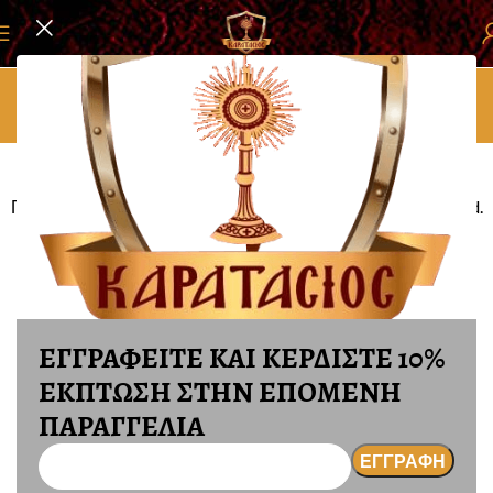
ΤΡΟΠΟΙ ΠΛΗΡΩΜΗΣ
Home
ΤΡΟΠΟΙ ΠΛΗΡΩΜΗΣ
Δεχόμαστε πληρωμές με τους εξής τρόπους:
Πληρωμή με πιστωτική – χρεωστική κάρτα, Visa – Mastercard.
Πληρωμή με paypal
Πληρωμή με αντικαταβολή + 2.50 ευρώ.
Και φυσικά μπορείτε να κάνετε και τηλεφωνικές παραγγελίες
στο : 2431039975 και 6947328986
ΕΓΓΡΑΦΕΙΤΕ ΚΑΙ ΚΕΡΔΙΣΤΕ 10%
ΕΚΠΤΩΣΗ ΣΤΗΝ ΕΠΟΜΕΝΗ
ΠΑΡΑΓΓΕΛΙΑ