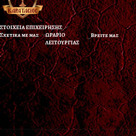
ΣΤΟΙΧΕΙΑ ΕΠΙΧΕΙΡΗΣΗΣ
Σχετικα με μας
ΩΡΑΡΙΟ
Βρειτε μας
ΛΕΙΤΟΥΡΓΙΑΣ