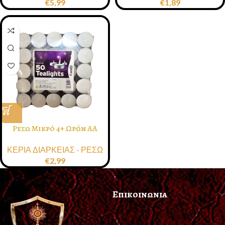
€
5,99
€
1,89
Ρεσω Μικρό 4+ Ωρών ΑΑ
ΚΕΡΙΑ ΔΙΑΡΚΕΙΑΣ - ΡΕΣΩ
€
2,99
Επικοινωνια