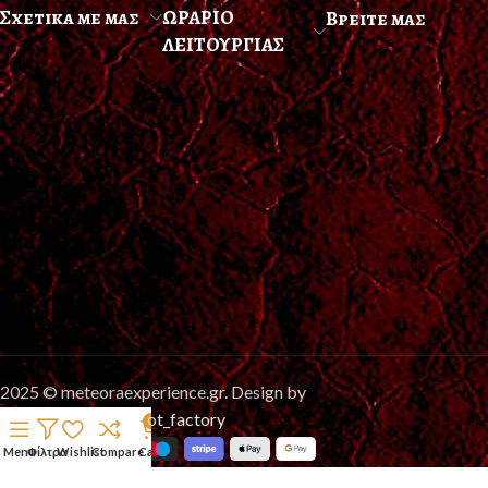
Σχετικα με μας
ΩΡΑΡΙΟ
Βρειτε μας
ΛΕΙΤΟΥΡΓΙΑΣ
2025 © meteoraexperience.gr. Design by
Support_web_n_shoot_factory
0
Menu
Φίλτρα
Wishlist
Compare
Cart