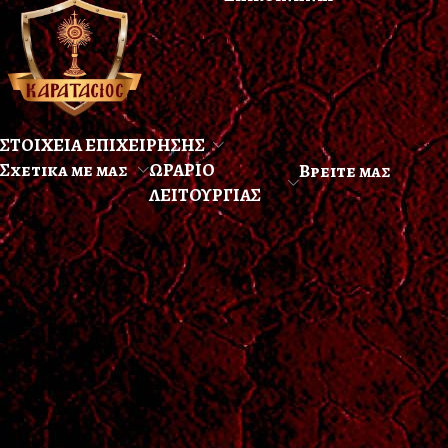
ΣΤΟΙΧΕΙΑ ΕΠΙΧΕΙΡΗΣΗΣ
Σχετικα με μας
ΩΡΑΡΙΟ
Βρειτε μας
ΛΕΙΤΟΥΡΓΙΑΣ