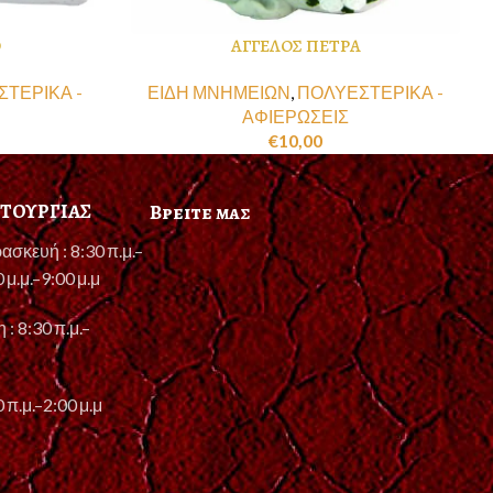
Ο
ΑΓΓΕΛΟΣ ΠΕΤΡΑ
ΤΕΡΙΚΑ -
ΕΙΔΗ ΜΝΗΜΕΙΩΝ
,
ΠΟΛΥΕΣΤΕΡΙΚΑ -
ΑΦΙΕΡΩΣΕΙΣ
€
10,00
ΙΤΟΥΡΓΙΑΣ
Βρειτε μας
ασκευή : 8:30 π.μ.–
0 μ.μ.–9:00 μ.μ
 : 8:30 π.μ.–
 π.μ.–2:00 μ.μ