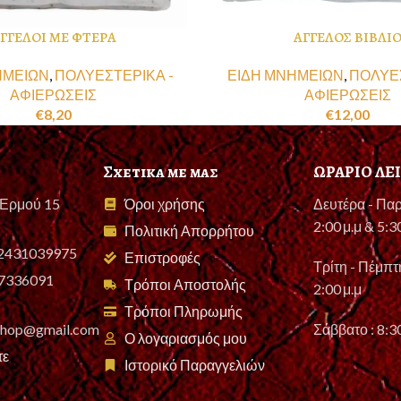
ΓΓΕΛΟΙ ΜΕ ΦΤΕΡΑ
ΑΓΓΕΛΟΣ ΒΙΒΛΙ
ΗΜΕΙΩΝ
,
ΠΟΛΥΕΣΤΕΡΙΚΑ -
ΕΙΔΗ ΜΝΗΜΕΙΩΝ
,
ΠΟΛΥΕΣ
ΑΦΙΕΡΩΣΕΙΣ
ΑΦΙΕΡΩΣΕΙΣ
€
8,20
€
12,00
Σχετικα με μας
ΩΡΑΡΙΟ ΛΕ
 Ερμού 15
Όροι χρήσης
Δευτέρα - Παρ
2:00 μ.μ & 5:3
Πολιτική Απορρήτου
 2431039975
Επιστροφές
Τρίτη - Πέμπτη
87336091
Τρόποι Αποστολής
2:00 μ.μ
Τρόποι Πληρωμής
eshop@gmail.com
Σάββατο : 8:30
Ο λογαριασμός μου
τε
Ιστορικό Παραγγελιών