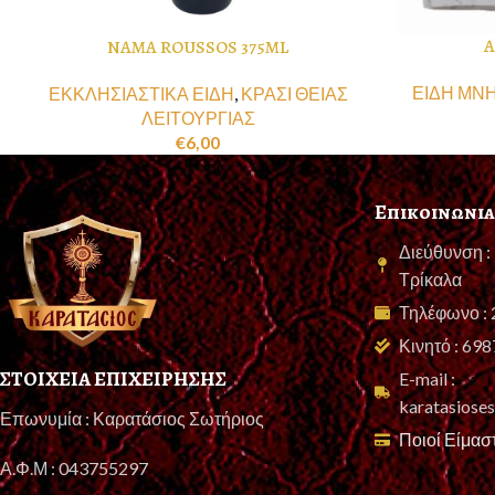
Α
NAMA ROUSSOS 375ML
ΕΙΔΗ ΜΝ
ΕΚΚΛΗΣΙΑΣΤΙΚΑ ΕΙΔΗ
,
ΚΡΑΣΙ ΘΕΙΑΣ
ΛΕΙΤΟΥΡΓΙΑΣ
€
6,00
Επικοινωνια
Διεύθυνση :
Τρίκαλα
Τηλέφωνο :
Κινητό : 69
ΣΤΟΙΧΕΙΑ ΕΠΙΧΕΙΡΗΣΗΣ
E-mail :
karatasios
Επωνυμία : Καρατάσιος Σωτήριος
Ποιοί Είμασ
Α.Φ.Μ : 043755297