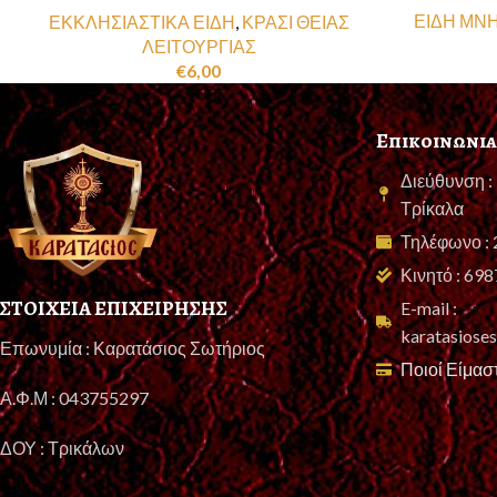
ΕΙΔΗ ΜΝ
ΕΚΚΛΗΣΙΑΣΤΙΚΑ ΕΙΔΗ
,
ΚΡΑΣΙ ΘΕΙΑΣ
ΛΕΙΤΟΥΡΓΙΑΣ
€
6,00
Επικοινωνια
Διεύθυνση :
Τρίκαλα
Τηλέφωνο :
Κινητό : 69
ΣΤΟΙΧΕΙΑ ΕΠΙΧΕΙΡΗΣΗΣ
E-mail :
karatasios
Επωνυμία : Καρατάσιος Σωτήριος
Ποιοί Είμασ
Α.Φ.Μ : 043755297
ΔΟΥ : Τρικάλων