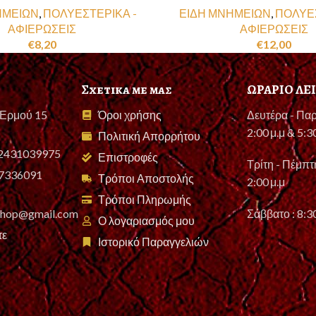
ΗΜΕΙΩΝ
,
ΠΟΛΥΕΣΤΕΡΙΚΑ -
ΕΙΔΗ ΜΝΗΜΕΙΩΝ
,
ΠΟΛΥΕΣ
ΑΦΙΕΡΩΣΕΙΣ
ΑΦΙΕΡΩΣΕΙΣ
€
8,20
€
12,00
Σχετικα με μας
ΩΡΑΡΙΟ ΛΕ
 Ερμού 15
Όροι χρήσης
Δευτέρα - Παρ
2:00 μ.μ & 5:3
Πολιτική Απορρήτου
 2431039975
Επιστροφές
Τρίτη - Πέμπτη
87336091
Τρόποι Αποστολής
2:00 μ.μ
Τρόποι Πληρωμής
eshop@gmail.com
Σάββατο : 8:30
Ο λογαριασμός μου
τε
Ιστορικό Παραγγελιών