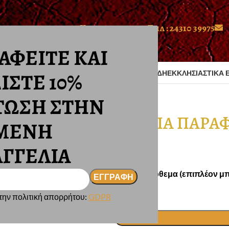
Κιν : 698 733 6091
Τηλ : 24310 39975
ΑΦΕΙΤΕ ΚΑΙ
ΣΤΙΚΑ ΕΙΔΗ ΟΙΚΕΙΑΣ
ΑΞΕΣΟΥΑΡ
ΠΑΣΧΑΛΙΝΑ ΕΙΔΗ
ΕΚΚΛΗΣΙΑΣΤΙΚΑ 
ΙΣΤΕ 10%
ΠΑ ΠΑΡΑΦΙΝΕΛΑΙΟΥ ΛΟΥΛΟΥΔΙ 500ml 19εκ.
ΤΩΣΗ ΣΤΗΝ
ΛΑΜΠΑ ΠΑΡΑΦ
ΜΕΝΗ
19εκ.
ΓΓΕΛΙΑ
€
6,50
5 σε απόθεμα (επιπλέον μπ
ην πολιτική απορρήτου:
GDPR