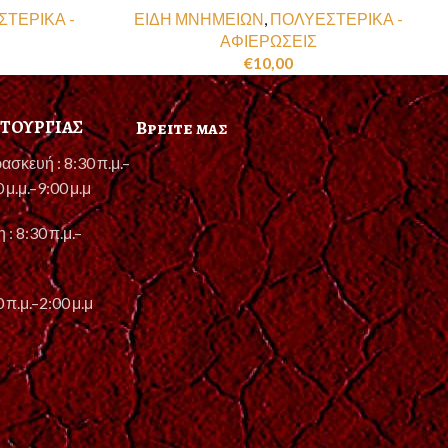
ΤΕΡΙΚΑ -
ΕΙΔΗ ΜΝΗΜΕΙΩΝ
,
ΠΟΛΥΕΣΤΕΡΙΚΑ -
ΑΦΙΕΡΩΣΕΙΣ
€
10,00
ΙΤΟΥΡΓΙΑΣ
Βρειτε μας
ασκευή : 8:30 π.μ.–
0 μ.μ.–9:00 μ.μ
 : 8:30 π.μ.–
 π.μ.–2:00 μ.μ