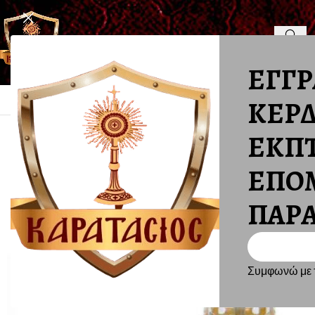
ΕΓΓΡ
ΑΡΧΙΚΗ
ΕΙΚΟΝΕΣ
ΕΚΚΛΗΣΙΑ
ΚΕΡΔ
Αρχική σελίδα
ΕΙΔΗ ΜΝΗΜΕΙΩΝ
ΛΑΜΠΕΣ ΜΕ ΦΥΤΙΛΙ
ΛΑΜ
ΕΚΠ
ΕΠΟ
ΠΑΡΑ
Συμφωνώ με τ