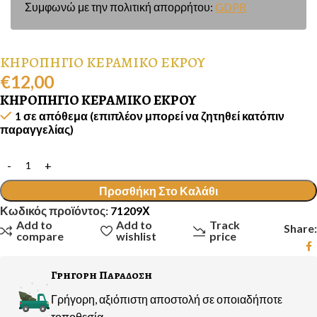
Συμφωνώ με την πολιτική απορρήτου:
GDPR
ΚΗΡΟΠΗΓΙΟ ΚΕΡΑΜΙΚΟ ΕΚΡΟΥ
€
12,00
ΚΗΡΟΠΗΓΙΟ ΚΕΡΑΜΙΚΟ ΕΚΡΟΥ
1 σε απόθεμα (επιπλέον μπορεί να ζητηθεί κατόπιν
παραγγελίας)
Προσθήκη Στο Καλάθι
Κωδικός προϊόντος:
71209Χ
Add to
Add to
Track
Share:
compare
wishlist
price
Γρηγορη Παραδοση
Γρήγορη, αξιόπιστη αποστολή σε οποιαδήποτε
τοποθεσία.