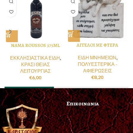
ΑΓΓΕΛΟΙ ΜΕ ΦΤΕΡΑ
NAMA ROUSSOS 375ML
ΕΙΔΗ ΜΝΗΜΕΙΩΝ
,
ΕΚΚΛΗΣΙΑΣΤΙΚΑ ΕΙΔΗ
,
ΠΟΛΥΕΣΤΕΡΙΚΑ -
ΚΡΑΣΙ ΘΕΙΑΣ
ΑΦΙΕΡΩΣΕΙΣ
ΛΕΙΤΟΥΡΓΙΑΣ
€
8,20
€
6,00
Επικοινωνια