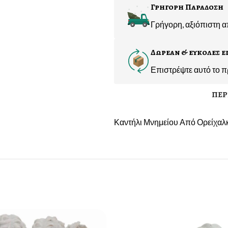
Γρηγορη Παραδοση
Γρήγορη, αξιόπιστη 
Δωρεαν & ευκολες ε
Επιστρέψτε αυτό το π
ΠΕΡ
Καντήλι Μνημείου Από Ορείχαλ