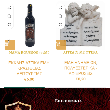
ΑΓΓΕΛΟΙ ΜΕ ΦΤΕΡΑ
NAMA ROUSSOS 375ML
ΕΙΔΗ ΜΝΗΜΕΙΩΝ
,
ΕΚΚΛΗΣΙΑΣΤΙΚΑ ΕΙΔΗ
,
ΠΟΛΥΕΣΤΕΡΙΚΑ -
ΚΡΑΣΙ ΘΕΙΑΣ
ΑΦΙΕΡΩΣΕΙΣ
ΛΕΙΤΟΥΡΓΙΑΣ
€
8,20
€
6,00
Επικοινωνια