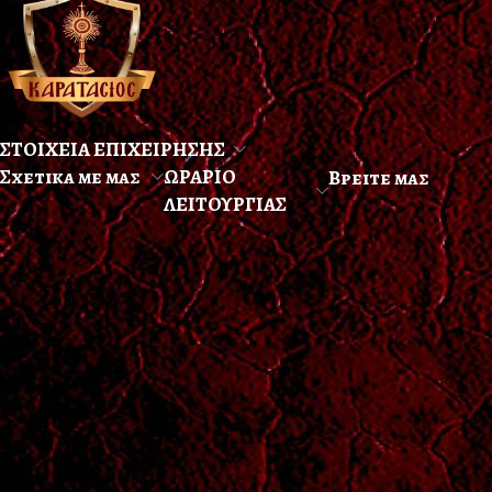
ΣΤΟΙΧΕΙΑ ΕΠΙΧΕΙΡΗΣΗΣ
Σχετικα με μας
ΩΡΑΡΙΟ
Βρειτε μας
ΛΕΙΤΟΥΡΓΙΑΣ