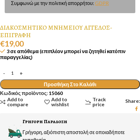
Συμφωνώ με την πολιτική απορρήτου:
GDPR
ΔΙΑΚΟΣΜΗΤΙΚΟ ΜΝΗΜΕΙΟΥ ΑΓΓΕΛΟΣ-
ΕΠΙΓΡΑΦΗ
€
19,00
3 σε απόθεμα (επιπλέον μπορεί να ζητηθεί κατόπιν
παραγγελίας)
Προσθήκη Στο Καλάθι
Κωδικός προϊόντος:
15060
Add to
Add to
Track
Share:
compare
wishlist
price
Γρηγορη Παραδοση
Γρήγορη, αξιόπιστη αποστολή σε οποιαδήποτε
τοποθεσία.